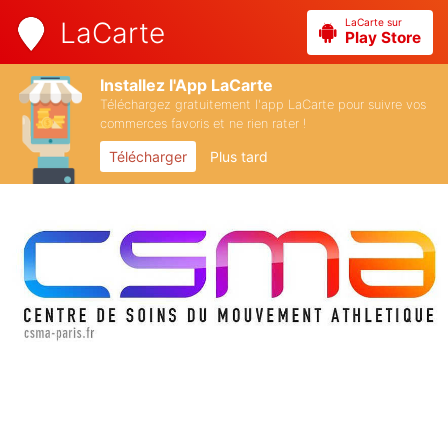
LaCarte sur
LaCarte
Play Store
Installez l'App LaCarte
Téléchargez gratuitement l'app LaCarte pour suivre vos
commerces favoris et ne rien rater !
Télécharger
Plus tard