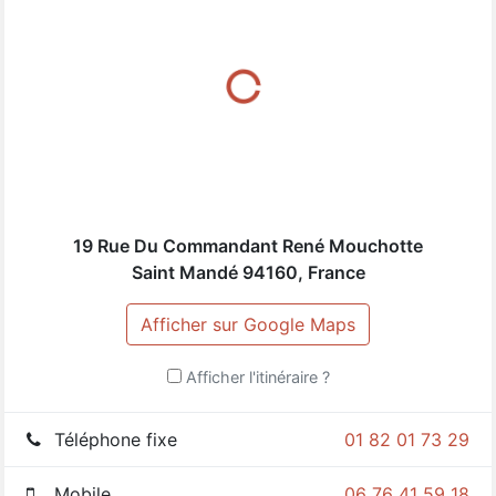
seul objectif : permettre au corps de l’athlète d’accepter
la contrainte physique sans le faire sortir de l’objectif de
performance.
​Le CSMA concentre des professionnels compétents qui
ont l’expérience du monde du sport de haut niveau et
de la danse, et de l’exigence que cela induit.
Ainsi, le CSMA vous propose un suivi de qualité allant
de la rééducation jusqu'à la recherche de la
performance.
19 Rue Du Commandant René Mouchotte
Saint Mandé
94160
,
France
Afficher sur Google Maps
Afficher l'itinéraire ?
Téléphone fixe
01 82 01 73 29
Mobile
06 76 41 59 18