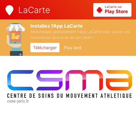
LaCarte sur
LaCarte
Play Store
Installez l'App LaCarte
Téléchargez gratuitement l'app LaCarte pour suivre vos
commerces favoris et ne rien rater !
Télécharger
Plus tard