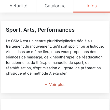
Actualité
Catalogue
Infos
Sport, Arts, Performances
Le CSMA est un centre pluridisciplinaire dédié au
traitement du mouvement, qu'il soit sportif ou artistique.
Ainsi, dans un même lieu, nous vous proposons des
séances de massage, de kinésithérapie, de rééducation
fonctionnelle, de thérapie manuelle du sport, de
réathlétisation, d'optimisation du geste, de préparation
physique et de méthode Alexander.
​Le Centre de Soins du Mouvement Athlétique est le
Voir plus
premier centre de soins et de prévention à optimiser la
posture et le geste de l’athlète, qu’il soit sportif ou issu
du monde artistique.
​Les différents intervenants de la structure n’ont qu’un