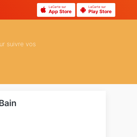
LaCarte sur
LaCarte sur
App Store
Play Store
ur suivre vos
 Bain