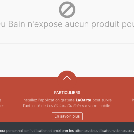
 Du Bain n'expose aucun produit po
PARTICULIERS
s
Installez l'application gratuite
LaCarte
pour suivre
I
uer
l'actualité de
Les Plaisirs Du Bain
sur votre mobile.
En savoir plus
ur personnaliser l'utilisation et améliorer les attentes des utilisateurs de nos ser