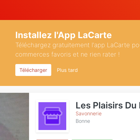
Installez l'App LaCarte
Téléchargez gratuitement l'app LaCarte po
commerces favoris et ne rien rater !
Télécharger
Plus tard
Les Plaisirs Du
Savonnerie
Bonne