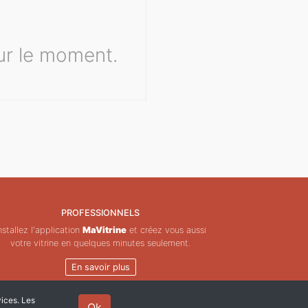
ur le moment.
PROFESSIONNELS
nstallez l'application
MaVitrine
et créez vous aussi
votre vitrine en quelques minutes seulement.
En savoir plus
vices. Les
Ok