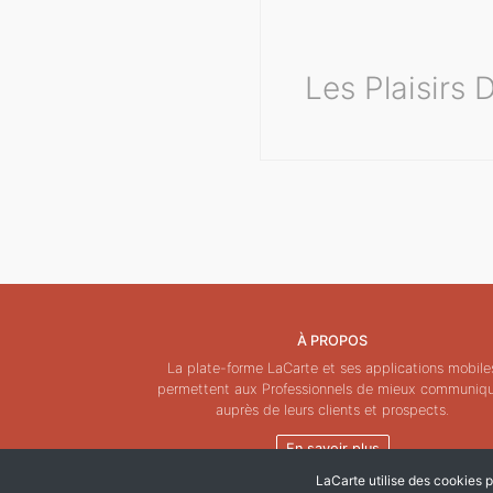
Les Plaisirs
À PROPOS
La plate-forme LaCarte et ses applications mobile
permettent aux Professionnels de mieux communiq
auprès de leurs clients et prospects.
En savoir plus
LaCarte utilise des cookies po