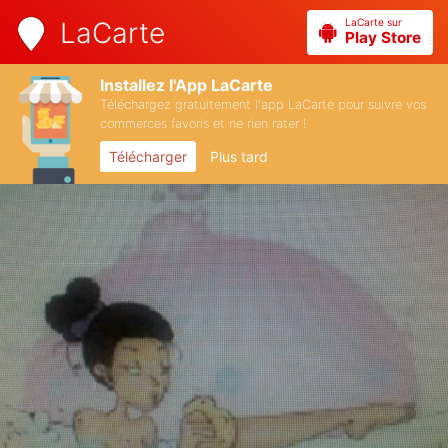
LaCarte sur
LaCarte
Play Store
Installez l'App LaCarte
Téléchargez gratuitement l'app LaCarte pour suivre vos
commerces favoris et ne rien rater !
Télécharger
Plus tard