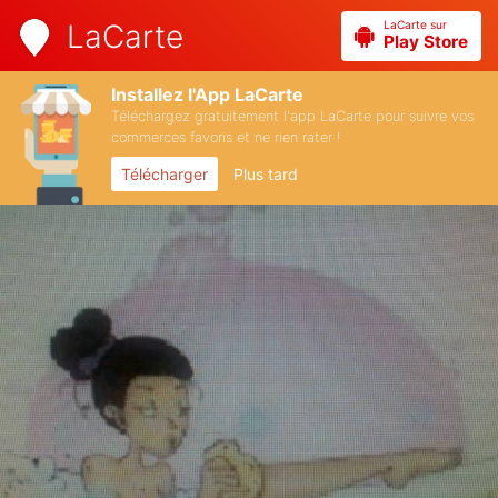
LaCarte sur
LaCarte
Play Store
Installez l'App LaCarte
Téléchargez gratuitement l'app LaCarte pour suivre vos
commerces favoris et ne rien rater !
Télécharger
Plus tard