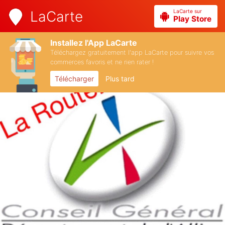
LaCarte sur
LaCarte
Play Store
Installez l'App LaCarte
Téléchargez gratuitement l'app LaCarte pour suivre vos
commerces favoris et ne rien rater !
Télécharger
Plus tard