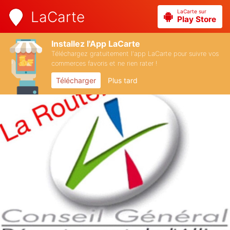
LaCarte sur
LaCarte
Play Store
Installez l'App LaCarte
Téléchargez gratuitement l'app LaCarte pour suivre vos
commerces favoris et ne rien rater !
Télécharger
Plus tard