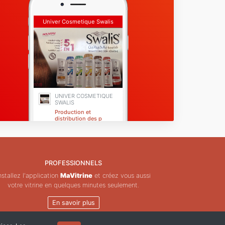
Univer Cosmetique Swalis
UNIVER COSMETIQUE
SWALIS
Production et
distribution des p
Alger
PROFESSIONNELS
nstallez l'application
MaVitrine
et créez vous aussi
votre vitrine en quelques minutes seulement.
En savoir plus