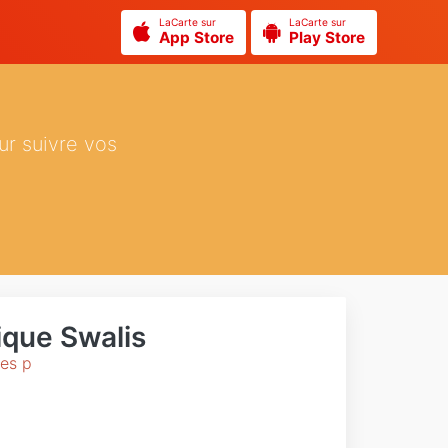
LaCarte sur
LaCarte sur
App Store
Play Store
ur suivre vos
que Swalis
des p