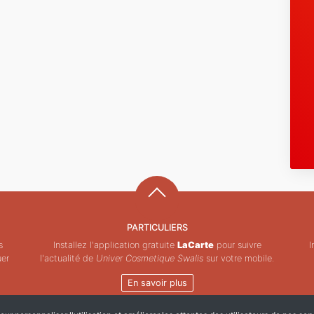
PARTICULIERS
s
Installez l'application gratuite
LaCarte
pour suivre
I
uer
l'actualité de
Univer Cosmetique Swalis
sur votre mobile.
En savoir plus