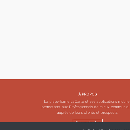
À PROPOS
La plate-forme LaCarte et ses applications mobile
permettent aux Professionnels de mieux communiq
auprès de leurs clients et prospects.
En savoir plus