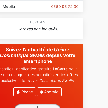
Mobile
0560 96 72 30
HORAIRES
Horaires non indiqués.
Suivez l'actualité de
Univer
Cosmetique Swalis
depuis votre
smartphone
Installez l'application gratuite
LaCarte
pour
e rien manquer des actualités et des offres
exclusives de
Univer Cosmetique Swalis
.
iPhone
Android