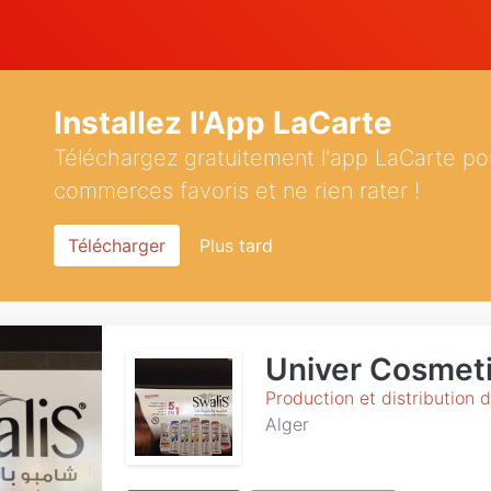
Installez l'App LaCarte
Téléchargez gratuitement l'app LaCarte po
commerces favoris et ne rien rater !
Télécharger
Plus tard
Univer Cosmeti
Production et distribution 
Alger