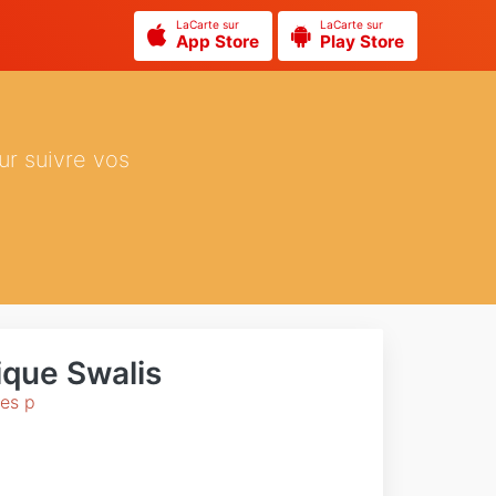
LaCarte sur
LaCarte sur
App Store
Play Store
ur suivre vos
que Swalis
des p