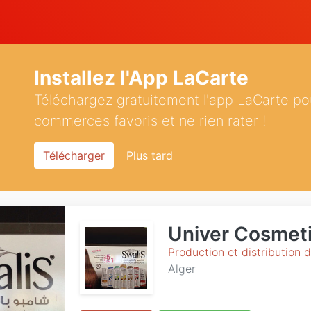
Installez l'App LaCarte
Téléchargez gratuitement l'app LaCarte po
commerces favoris et ne rien rater !
Télécharger
Plus tard
Univer Cosmeti
Production et distribution 
Alger