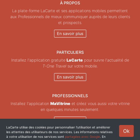
À PROPOS
La plate-forme LaCarte et ses applications mobiles permettent
aux Professionnels de mieux communiquer auprès de leurs clients
et prospects.
En savoir plus
PARTICULIERS
Installez l'application gratuite
LaCarte
pour suivre l'actualité de
T-One Travel
sur votre mobile.
En savoir plus
PROFESSIONNELS
Installez l'application
MaVitrine
et créez vous aussi votre vitrine
en quelques minutes seulement.
En savoir plus
LaCarte utilise des cookies pour personnaliser l'utilisation et améliorer
Ok
les attentes des utilisateurs de nos services. Les informations relatives
Copyright © ZeMAP 2026 - Tous droits réservés.
à votre utilisation de nos services sont
partagées avec Google
. En