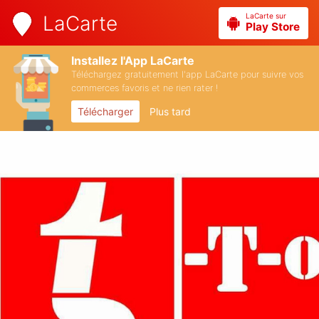
LaCarte sur
LaCarte
Play Store
Installez l'App LaCarte
Téléchargez gratuitement l'app LaCarte pour suivre vos
commerces favoris et ne rien rater !
Télécharger
Plus tard