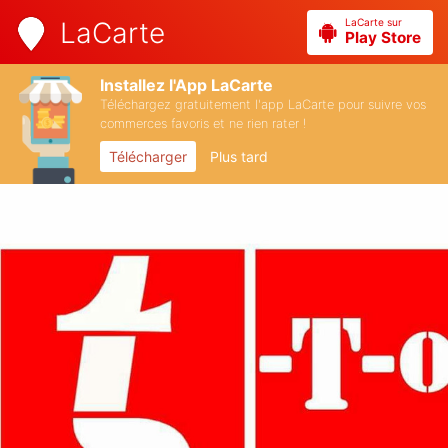
LaCarte sur
LaCarte
Play Store
Installez l'App LaCarte
Téléchargez gratuitement l'app LaCarte pour suivre vos
commerces favoris et ne rien rater !
Télécharger
Plus tard