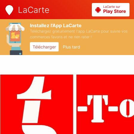
LaCarte sur
LaCarte
Play Store
Installez l'App LaCarte
Téléchargez gratuitement l'app LaCarte pour suivre vos
commerces favoris et ne rien rater !
Télécharger
Plus tard