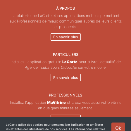
À PROPOS
La plate-forme LaCarte et ses applications mobiles permettent
aux Professionnels de mieux communiquer auprès de leurs clients
et prospects.
En savoir plus
PARTICULIERS
Installez l'application gratuite
LaCarte
pour suivre l'actualité de
Agence Touba Tours Didouche
sur votre mobile.
En savoir plus
PROFESSIONNELS
Installez l'application
MaVitrine
et créez vous aussi votre vitrine
en quelques minutes seulement.
En savoir plus
LaCarte utilise des cookies pour personnaliser l'utilisation et améliorer
Ok
les attentes des utilisateurs de nos services. Les informations relatives
Copyright © ZeMAP 2026 - Tous droits réservés.