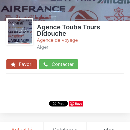
Agence Touba Tours
Didouche
Agence de voyage
Alger
Favori
Contacter
Save
Actualité
Catalogue
Infos