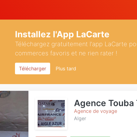
Installez l'App LaCarte
Téléchargez gratuitement l'app LaCarte po
commerces favoris et ne rien rater !
Télécharger
Plus tard
Agence Touba 
Agence de voyage
Alger