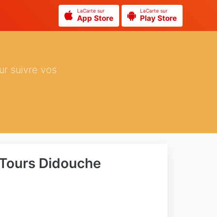
LaCarte sur
LaCarte sur
App Store
Play Store
ur suivre vos
Tours Didouche