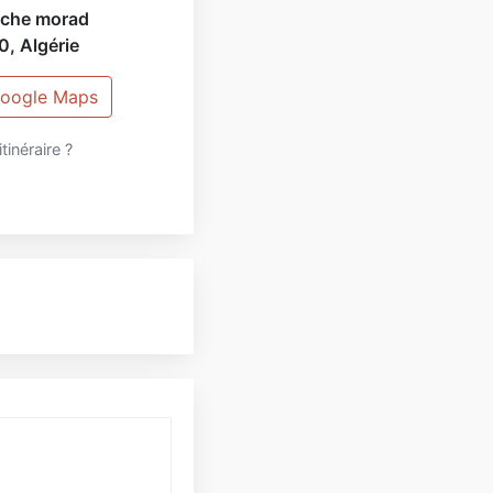
uche morad
0
,
Algérie
 Google Maps
itinéraire ?