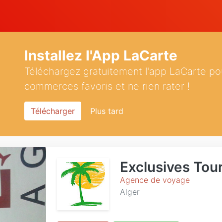
Installez l'App LaCarte
Téléchargez gratuitement l'app LaCarte po
commerces favoris et ne rien rater !
Télécharger
Plus tard
Exclusives Tou
Agence de voyage
Alger