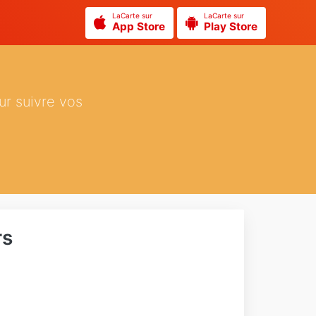
LaCarte sur
LaCarte sur
App Store
Play Store
ur suivre vos
rs