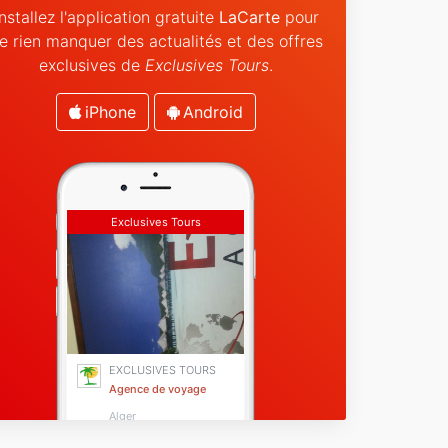
Installez l'application gratuite
LaCarte
pour
e rien manquer des actualités et des offres
exclusives de
Exclusives Tours
.
iPhone
Android
Exclusives Tours
EXCLUSIVES TOURS
Agence de voyage
Alger