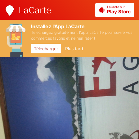
LaCarte sur
LaCarte
Play Store
Installez l'App LaCarte
Téléchargez gratuitement l'app LaCarte pour suivre vos
commerces favoris et ne rien rater !
Télécharger
Plus tard