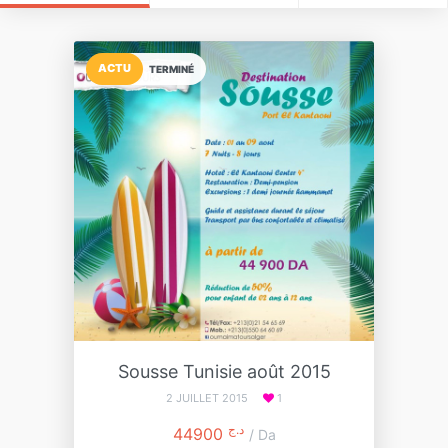
ACTU
TERMINÉ
Sousse Tunisie août 2015
2 JUILLET 2015
1
د.ج
44900
/ Da