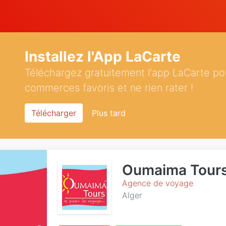
Installez l'App LaCarte
Téléchargez gratuitement l'app LaCarte po
commerces favoris et ne rien rater !
Télécharger
Plus tard
Oumaima Tour
Agence de voyage
Alger