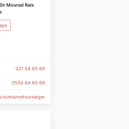
Bir Mourad Rais
e
aps
?
021 54 65 69
0550 64 60 69
/oumaimatoursalger