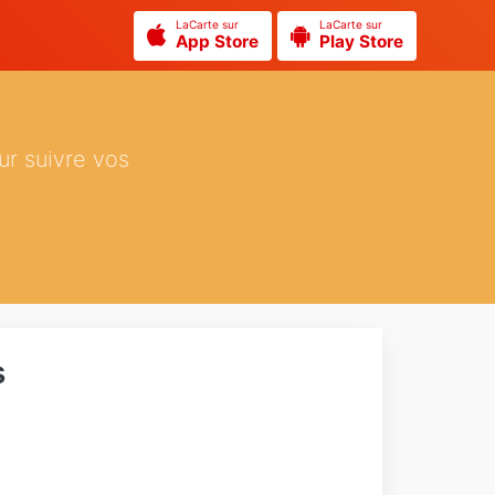
LaCarte sur
LaCarte sur
App Store
Play Store
ur suivre vos
s