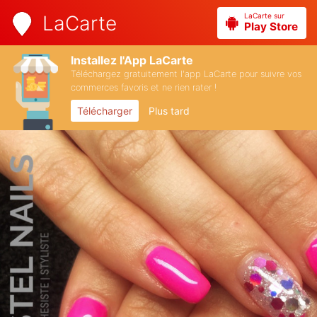
LaCarte sur
LaCarte
Play Store
Installez l'App LaCarte
Téléchargez gratuitement l'app LaCarte pour suivre vos
commerces favoris et ne rien rater !
Télécharger
Plus tard