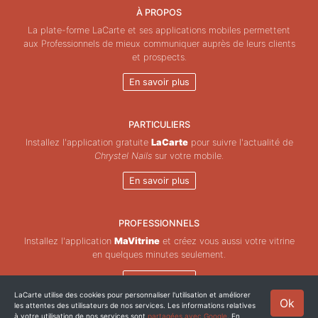
À PROPOS
La plate-forme LaCarte et ses applications mobiles permettent
aux Professionnels de mieux communiquer auprès de leurs clients
et prospects.
En savoir plus
PARTICULIERS
Installez l'application gratuite
LaCarte
pour suivre l'actualité de
Chrystel Nails
sur votre mobile.
En savoir plus
PROFESSIONNELS
Installez l'application
MaVitrine
et créez vous aussi votre vitrine
en quelques minutes seulement.
En savoir plus
LaCarte utilise des cookies pour personnaliser l'utilisation et améliorer
Ok
les attentes des utilisateurs de nos services. Les informations relatives
Copyright © ZeMAP 2026 - Tous droits réservés.
à votre utilisation de nos services sont
partagées avec Google
. En