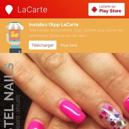
LaCarte sur
LaCarte
Play Store
Installez l'App LaCarte
Téléchargez gratuitement l'app LaCarte pour suivre vos
commerces favoris et ne rien rater !
Télécharger
Plus tard