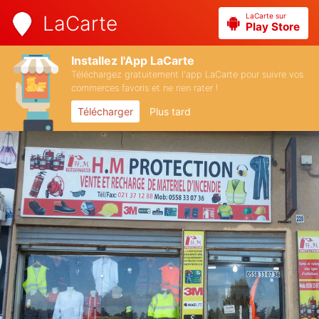
LaCarte sur
LaCarte
Play Store
Installez l'App LaCarte
Téléchargez gratuitement l'app LaCarte pour suivre vos
commerces favoris et ne rien rater !
Télécharger
Plus tard