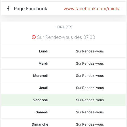
Coach sportif privé
Côte d'Azur / Alpes-Maritimes (06)
Page Facebook
www.facebook.com/michael.
Web :
www.michael-coachsportif.com
HORAIRES
Tel : 06.07.37.23.57
Sur Rendez-vous dès 07:00
Mail :
michael.coachsportif@outlook.fr
Lundi
Sur Rendez-vous
Mardi
Sur Rendez-vous
Mercredi
Sur Rendez-vous
Jeudi
Sur Rendez-vous
Vendredi
Sur Rendez-vous
Samedi
Sur Rendez-vous
Dimanche
Sur Rendez-vous