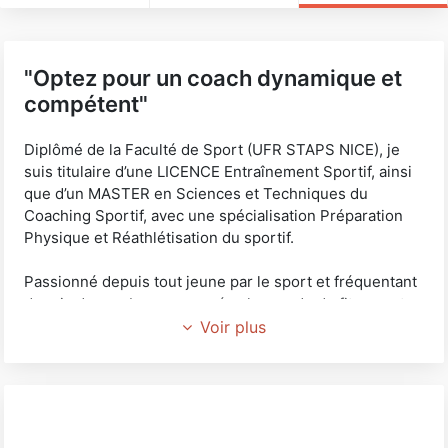
"Optez pour un coach dynamique et
compétent"
Diplômé de la Faculté de Sport (UFR STAPS NICE), je
suis titulaire d’une LICENCE Entraînement Sportif, ainsi
que d’un MASTER en Sciences et Techniques du
Coaching Sportif, avec une spécialisation Préparation
Physique et Réathlétisation du sportif.
Passionné depuis tout jeune par le sport et fréquentant
depuis de nombreuses années le monde du fitness et
de la performance, c’est tout naturellement que je me
Voir plus
suis lancé dans cette grande aventure qu’est le
coaching sportif.
J’ai pu au fil de mon cursus universitaire côtoyer divers
milieux, ce qui m’a permis de rencontrer un public assez