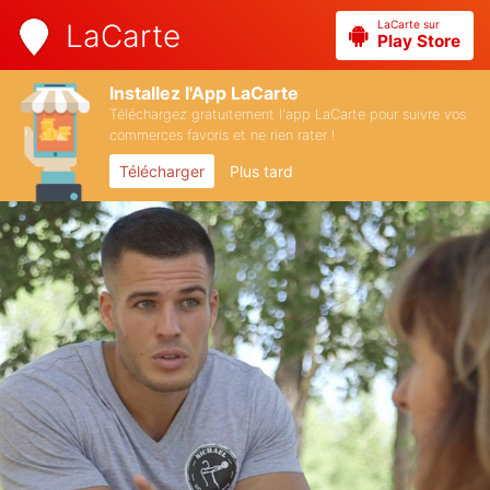
LaCarte sur
LaCarte
Play Store
Installez l'App LaCarte
Téléchargez gratuitement l'app LaCarte pour suivre vos
commerces favoris et ne rien rater !
Télécharger
Plus tard