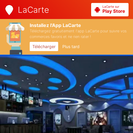
LaCarte sur
LaCarte
Play Store
Installez l'App LaCarte
Téléchargez gratuitement l'app LaCarte pour suivre vos
commerces favoris et ne rien rater !
Télécharger
Plus tard