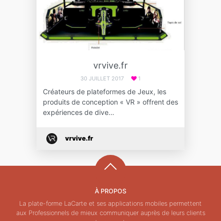
vrvive.fr
30 JUILLET 2017
1
Créateurs de plateformes de Jeux, les
produits de conception « VR » offrent des
expériences de dive…
vrvive.fr
À PROPOS
La plate-forme LaCarte et ses applications mobiles permettent
aux Professionnels de mieux communiquer auprès de leurs clients