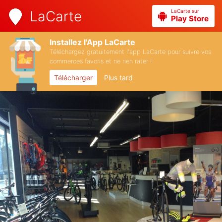
LaCarte sur
LaCarte
Play Store
Installez l'App LaCarte
Téléchargez gratuitement l'app LaCarte pour suivre vos
commerces favoris et ne rien rater !
Télécharger
Plus tard