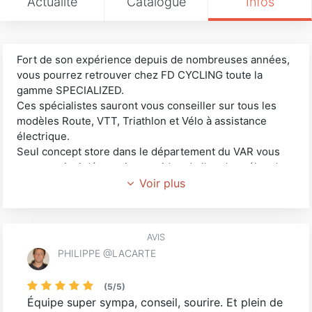
Actualité
Catalogue
Infos
Fort de son expérience depuis de nombreuses années,
vous pourrez retrouver chez FD CYCLING toute la
gamme SPECIALIZED.
Ces spécialistes sauront vous conseiller sur tous les
modèles Route, VTT, Triathlon et Vélo à assistance
électrique.
Seul concept store dans le département du VAR vous
pourrez ainsi découvrir au guidon de l'un des vélos de
la marque, les charmes du massif de l'Esterel.
Voir plus
AVIS
PHILIPPE @LACARTE
(
5
/
5
)
Équipe super sympa, conseil, sourire. Et plein de