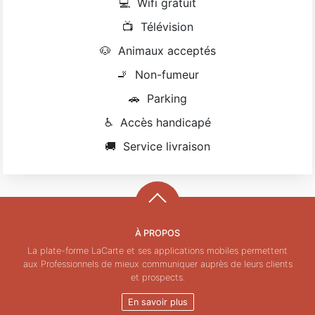
💻
Wifi gratuit
📺
Télévision
🐶
Animaux acceptés
🚬
Non-fumeur
🚗
Parking
♿
Accès handicapé
🚚
Service livraison
À PROPOS
La plate-forme LaCarte et ses applications mobiles permettent
aux Professionnels de mieux communiquer auprès de leurs clients
et prospects.
En savoir plus