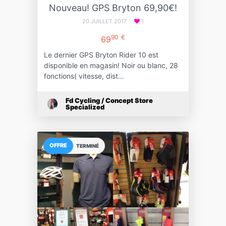
Nouveau! GPS Bryton 69,90€!
20 JUILLET 2017
1
90
€
69
Le dernier GPS Bryton Rider 10 est
disponible en magasin! Noir ou blanc, 28
fonctions( vitesse, dist…
Fd Cycling / Concept Store
Specialized
OFFRE
TERMINÉ