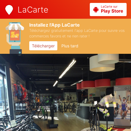
LaCarte sur
LaCarte
Play Store
Installez l'App LaCarte
Téléchargez gratuitement l'app LaCarte pour suivre vos
commerces favoris et ne rien rater !
Télécharger
Plus tard