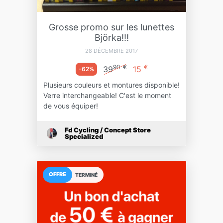
Grosse promo sur les lunettes
Björka!!!
28 DÉCEMBRE 2017
90
€
€
39
15
-62%
Plusieurs couleurs et montures disponible!
Verre interchangeable! C'est le moment
de vous équiper!
Fd Cycling / Concept Store
Specialized
OFFRE
TERMINÉ