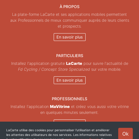
À PROPOS
La plate-forme LaCarte et ses applications mobiles permettent
aux Professionnels de mieux communiquer auprès de leurs clients
et prospects.
En savoir plus
PARTICULIERS
Installez l'application gratuite
LaCarte
pour suivre l'actualité de
Fd Cycling / Concept Store Specialized
sur votre mobile.
En savoir plus
PROFESSIONNELS
Installez l'application
MaVitrine
et créez vous aussi votre vitrine
en quelques minutes seulement.
En savoir plus
LaCarte utilise des cookies pour personnaliser l'utilisation et améliorer
Ok
les attentes des utilisateurs de nos services. Les informations relatives
Copyright © ZeMAP 2026 - Tous droits réservés.