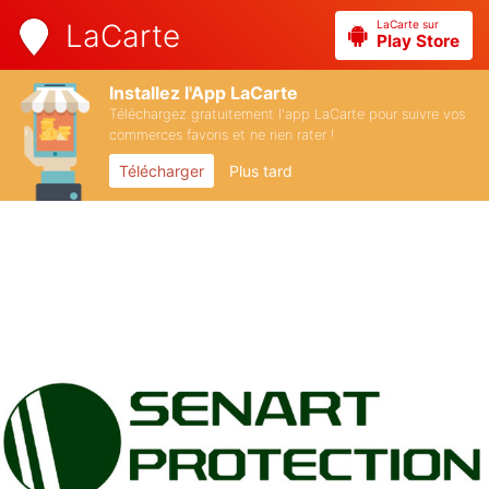
LaCarte sur
LaCarte
Play Store
Installez l'App LaCarte
Téléchargez gratuitement l'app LaCarte pour suivre vos
commerces favoris et ne rien rater !
Télécharger
Plus tard