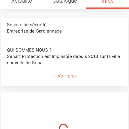
Actualité
Catalogue
Infos
Société de sécurité
Entreprise de Gardiennage
QUI SOMMES NOUS ?
Senart Protection est Implantée depuis 2013 sur la ville
nouvelle de Senart.
Cette société de gardiennage à été créée par d’anciens
Voir plus
dirigeants d’entreprises de sécurité, formateurs,
auditeurs pour de grands groupes sécuritaires,
présidents de jury d’examens de Certificat de
Qualification Professionnelle d’Agent de Prévention et
de Sécurité.
Les cadres de la société Sénart Protection sont à votre
disposition pour toutes informations concernant votre