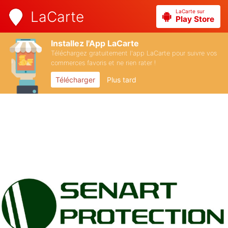
LaCarte sur
LaCarte
Play Store
Installez l'App LaCarte
Téléchargez gratuitement l'app LaCarte pour suivre vos
commerces favoris et ne rien rater !
Télécharger
Plus tard