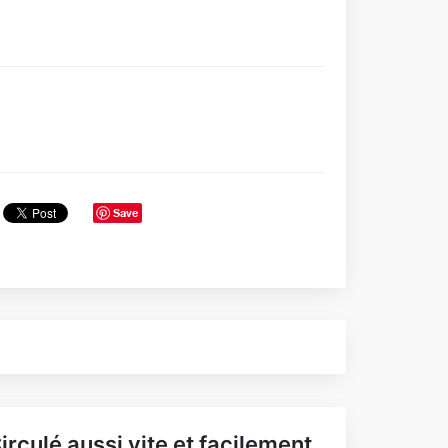
Save
irculé aussi vite et facilement