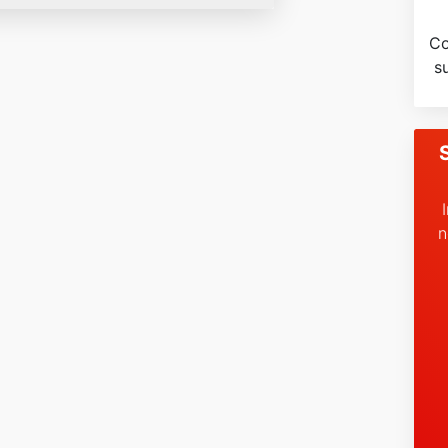
Co
s
n