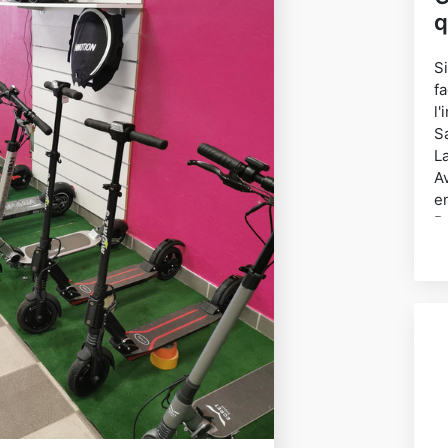
q
S
f
l
Sa
La
A
en
D
s
Il
P
N
e
N
V
At
P
V