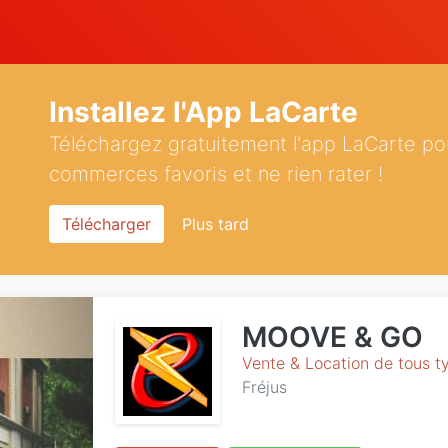
Installez l'App LaCarte
Téléchargez gratuitement l'app LaCarte po
commerces favoris et ne rien rater !
Télécharger
Plus tard
MOOVE & GO
Vente & Location de tous ty
Fréjus