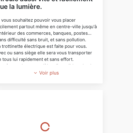
ue la lumière.
i vous souhaitez pouvoir vous placer
acilement partout même en centre-ville jusqu'à
'intérieur des commerces, banques, postes...
ns difficulté sans bruit, et sans pollution.
 trottinette électrique est faite pour vous.
vec ou sans siège elle sera vous transporter
 tous lui rapidement et sans effort.
e très nombreux modèles disponibles, du plus
imple au plus élaboré.
Voir plus
 y en a pour tous les profils de l'enfant au
apy.
'hésitez plus venez les voir ou mieux les
ssayer !
otre équipe vous attend au 58 AVENUE de
erdun 83600 Fréjus.
telier et réparation sur place.
our MOOVE & GO
ICTOR LÉON 0622961235