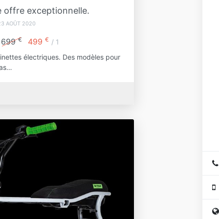
e offre exceptionnelle.
23 AOÛT 2020
€
€
699
499
/ 1
tinettes électriques. Des modèles pour
pas…