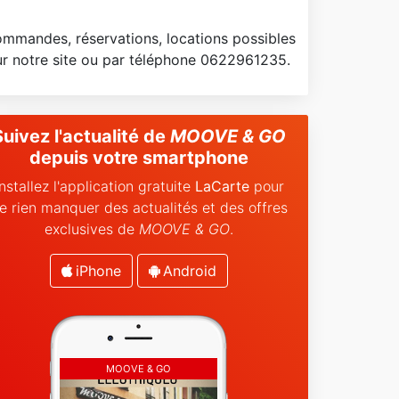
mmandes, réservations, locations possibles
ur notre site ou par téléphone 0622961235.
Suivez l'actualité de
MOOVE & GO
depuis votre smartphone
Installez l'application gratuite
LaCarte
pour
e rien manquer des actualités et des offres
exclusives de
MOOVE & GO
.
iPhone
Android
MOOVE & GO