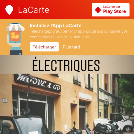
LaCarte sur
LaCarte
Play Store
Installez l'App LaCarte
Téléchargez gratuitement l'app LaCarte pour suivre vos
commerces favoris et ne rien rater !
Télécharger
Plus tard