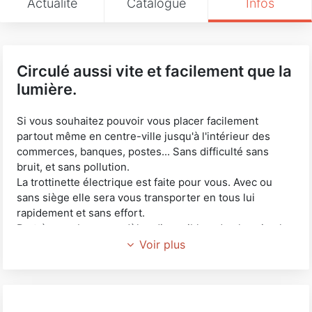
Actualité
Catalogue
Infos
Circulé aussi vite et facilement que la
lumière.
Si vous souhaitez pouvoir vous placer facilement
partout même en centre-ville jusqu'à l'intérieur des
commerces, banques, postes... Sans difficulté sans
bruit, et sans pollution.
La trottinette électrique est faite pour vous. Avec ou
sans siège elle sera vous transporter en tous lui
rapidement et sans effort.
De très nombreux modèles disponibles, du plus simple
au plus élaboré.
Voir plus
Il y en a pour tous les profils de l'enfant au Papy.
N'hésitez plus venez les voir ou mieux les essayer !
Notre équipe vous attend au 58 AVENUE de Verdun
83600 Fréjus.