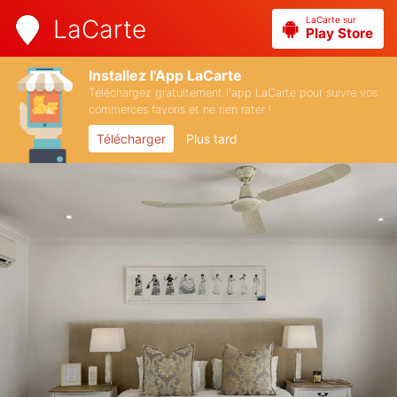
LaCarte sur
LaCarte
Play Store
Installez l'App LaCarte
Téléchargez gratuitement l'app LaCarte pour suivre vos
commerces favoris et ne rien rater !
Télécharger
Plus tard