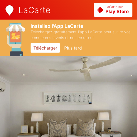
LaCarte sur
LaCarte
Play Store
Installez l'App LaCarte
Téléchargez gratuitement l'app LaCarte pour suivre vos
commerces favoris et ne rien rater !
Télécharger
Plus tard