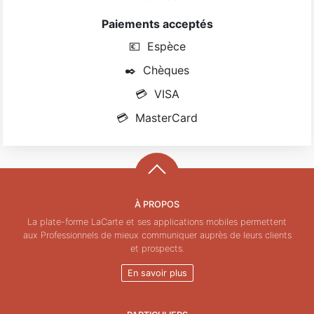
Paiements acceptés
💶
Espèce
✒️
Chèques
💳
VISA
💳
MasterCard
À PROPOS
La plate-forme LaCarte et ses applications mobiles permettent
aux Professionnels de mieux communiquer auprès de leurs clients
et prospects.
En savoir plus