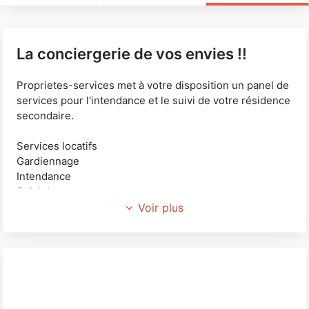
La conciergerie de vos envies !!
Proprietes-services met à votre disposition un panel de
services pour l'intendance et le suivi de votre résidence
secondaire.
Services locatifs
Gardiennage
Intendance
Suivi des travaux
Voir plus
L’idée est de soulager au quotidien les propriétaires des
multiples tâches que demande la gestion d’une
résidence secondaire.
Propriétés-Services accompagne ses clients au plus
près de leurs demandes et de leurs besoins afin qu’ils