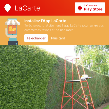
LaCarte sur
LaCarte
Play Store
Installez l'App LaCarte
Téléchargez gratuitement l'app LaCarte pour suivre vos
commerces favoris et ne rien rater !
Télécharger
Plus tard