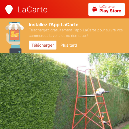
LaCarte sur
LaCarte
Play Store
Installez l'App LaCarte
Téléchargez gratuitement l'app LaCarte pour suivre vos
commerces favoris et ne rien rater !
Télécharger
Plus tard