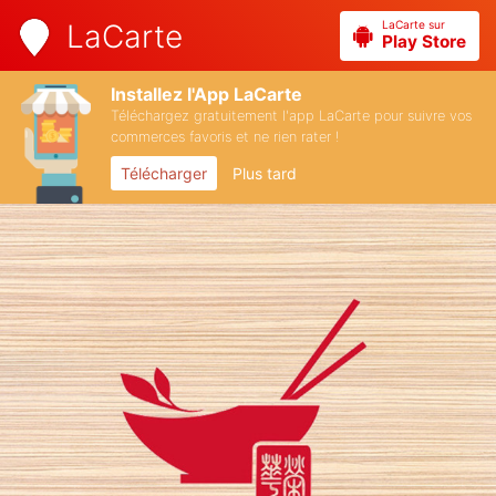
LaCarte sur
LaCarte
Play Store
Installez l'App LaCarte
Téléchargez gratuitement l'app LaCarte pour suivre vos
commerces favoris et ne rien rater !
Télécharger
Plus tard