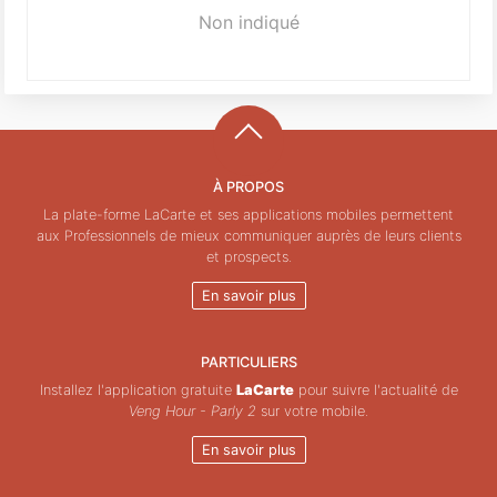
Non indiqué
À PROPOS
La plate-forme LaCarte et ses applications mobiles permettent
aux Professionnels de mieux communiquer auprès de leurs clients
et prospects.
En savoir plus
PARTICULIERS
Installez l'application gratuite
LaCarte
pour suivre l'actualité de
Veng Hour - Parly 2
sur votre mobile.
En savoir plus