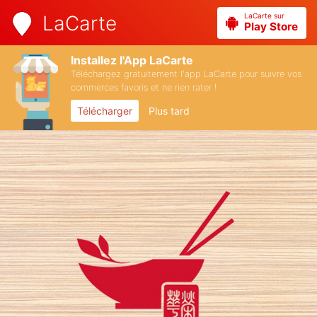
LaCarte sur
LaCarte
Play Store
Installez l'App LaCarte
Téléchargez gratuitement l'app LaCarte pour suivre vos
commerces favoris et ne rien rater !
Télécharger
Plus tard