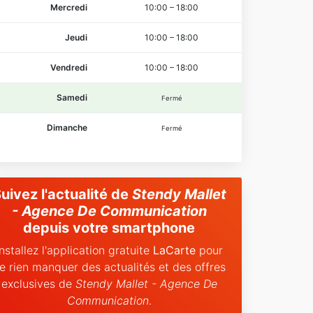
Mercredi
10:00
–
18:00
Jeudi
10:00
–
18:00
Vendredi
10:00
–
18:00
Samedi
Fermé
Dimanche
Fermé
uivez l'actualité de
Stendy Mallet
- Agence De Communication
depuis votre smartphone
Installez l'application gratuite
LaCarte
pour
e rien manquer des actualités et des offres
exclusives de
Stendy Mallet - Agence De
Communication
.