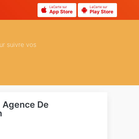
LaCarte sur
LaCarte sur
App Store
Play Store
ur suivre vos
- Agence De
n