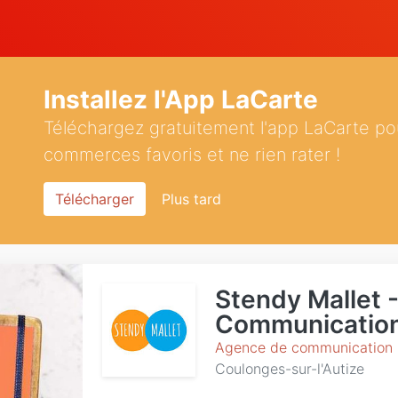
Installez l'App LaCarte
Téléchargez gratuitement l'app LaCarte po
commerces favoris et ne rien rater !
Télécharger
Plus tard
Stendy Mallet 
Communicatio
Agence de communication
Coulonges-sur-l'Autize