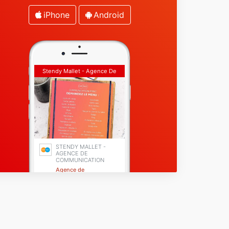
iPhone
Android
Stendy Mallet - Agence De
Communication
STENDY MALLET -
AGENCE DE
COMMUNICATION
Agence de
communication
Coulonges-sur-l'Autize