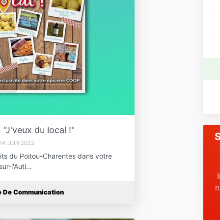
"J'veux du local !"
S
14 JUIN 2022
its du Poitou-Charentes dans votre
ur-l'Auti…
n
ce De Communication