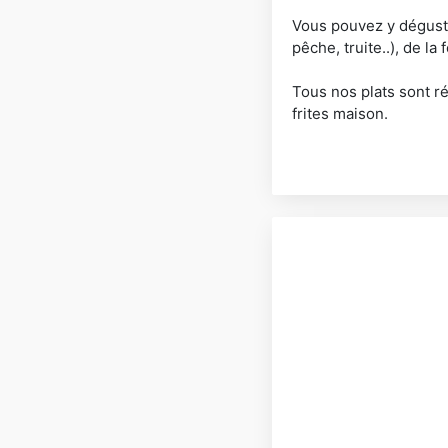
Vous pouvez y déguster
pêche, truite..), de l
Tous nos plats sont r
frites maison.
Possibilité de manger 
Un grand parking atte
Ouvert tous les midis,
Au plaisir de vous ac