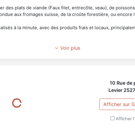
 des plats de viande (Faux filet, entrecôte, veau), de poissons
a fondue aux fromages suisse, de la croûte forestière, ou encore l
éalisés à la minute, avec des produits frais et locaux, princip
dehors en période estivale, sur notre terrasse située derrière l
Voir plus
nant est à votre disposition, et les animaux sont les bienvenus 
 le vendredi et samedi soir.
cueillir prochainement dans notre établissement 🍴
10 Rue de p
Levier
252
Afficher sur
Afficher l'