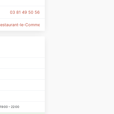
03 81 49 50 56
estaurant-le-Commerce/100054201894465/
19:00
–
22:00