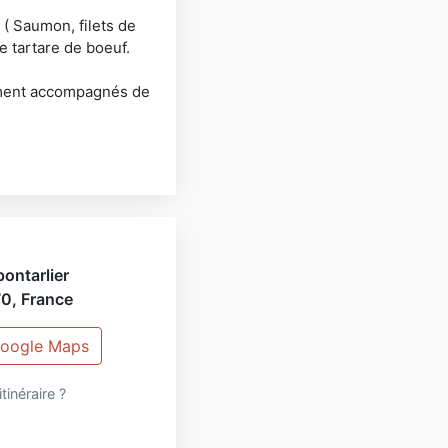
 ( Saumon, filets de
e tartare de boeuf.
alement accompagnés de
e restaurant.
chez nous.
ontarlier
70
,
France
 Google Maps
itinéraire ?