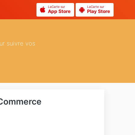
LaCarte sur
LaCarte sur
App Store
Play Store
ur suivre vos
 Commerce