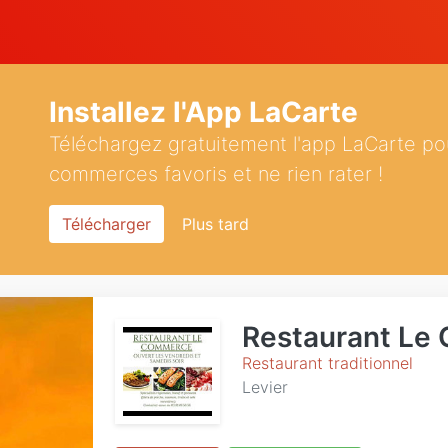
Installez l'App LaCarte
Téléchargez gratuitement l'app LaCarte po
commerces favoris et ne rien rater !
Télécharger
Plus tard
Restaurant Le
Restaurant traditionnel
Levier