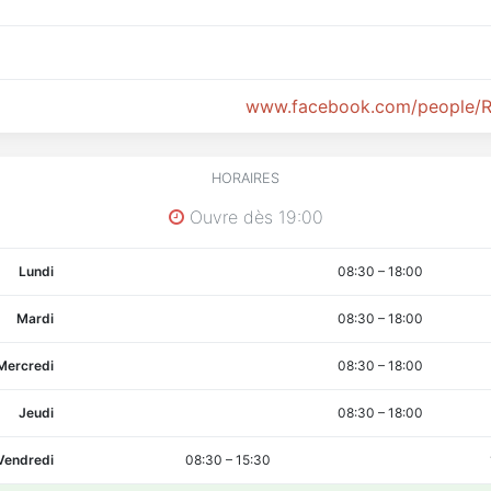
www.facebook.com/people/R
HORAIRES
Ouvre dès 19:00
Lundi
08:30
–
18:00
Mardi
08:30
–
18:00
Mercredi
08:30
–
18:00
Jeudi
08:30
–
18:00
Vendredi
08:30
–
15:30