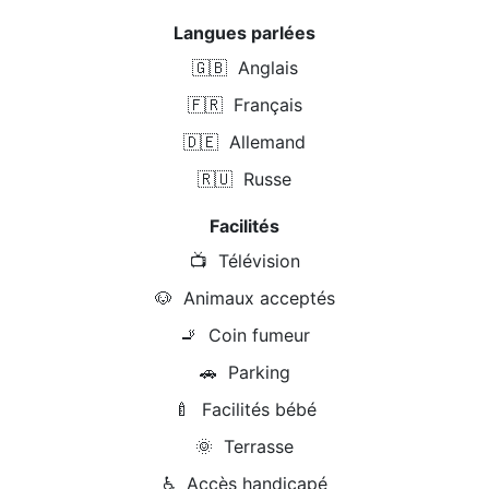
Langues parlées
🇬🇧
Anglais
🇫🇷
Français
🇩🇪
Allemand
🇷🇺
Russe
Facilités
📺
Télévision
🐶
Animaux acceptés
🚬
Coin fumeur
🚗
Parking
🍼
Facilités bébé
🌞
Terrasse
♿
Accès handicapé