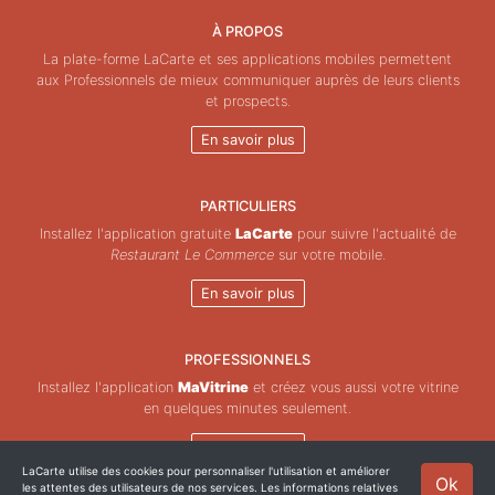
À PROPOS
La plate-forme LaCarte et ses applications mobiles permettent
aux Professionnels de mieux communiquer auprès de leurs clients
et prospects.
En savoir plus
PARTICULIERS
Installez l'application gratuite
LaCarte
pour suivre l'actualité de
Restaurant Le Commerce
sur votre mobile.
En savoir plus
PROFESSIONNELS
Installez l'application
MaVitrine
et créez vous aussi votre vitrine
en quelques minutes seulement.
En savoir plus
LaCarte utilise des cookies pour personnaliser l'utilisation et améliorer
Ok
les attentes des utilisateurs de nos services. Les informations relatives
Copyright © ZeMAP 2026 - Tous droits réservés.