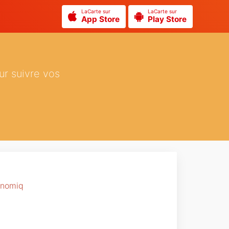
LaCarte sur
LaCarte sur
App Store
Play Store
ur suivre vos
onomiq