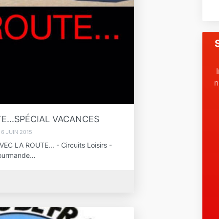
n
E...SPÉCIAL VACANCES
6 JUIN 2015
LA ROUTE... - Circuits Loisirs -
 Gourmande…