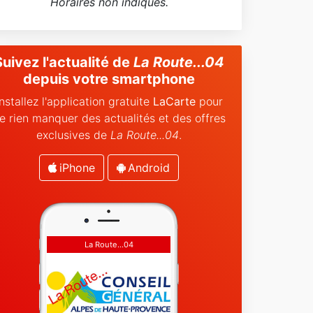
Horaires non indiqués.
Suivez l'actualité de
La Route...04
depuis votre smartphone
Installez l'application gratuite
LaCarte
pour
e rien manquer des actualités et des offres
exclusives de
La Route...04
.
iPhone
Android
La Route...04