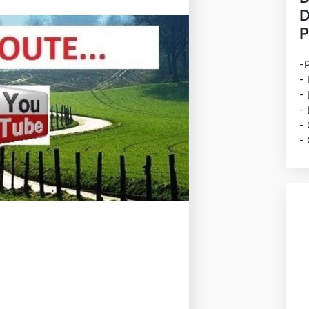
D
-
-
-
-
-
-