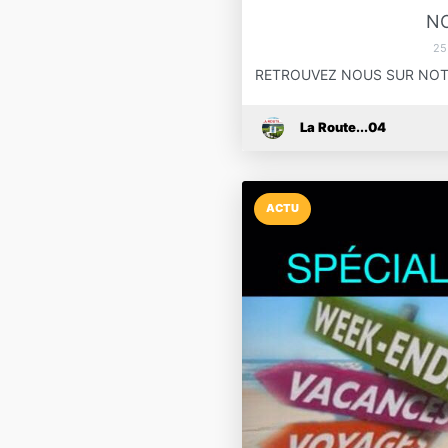
N
25
RETROUVEZ NOUS SUR NOTR
La Route...04
ACTU