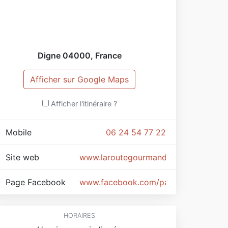
Digne
04000
,
France
Afficher sur Google Maps
Afficher l'itinéraire ?
Mobile
06 24 54 77 22
Site web
www.laroutegourmande.jimdo.com
Page Facebook
www.facebook.com/pages/La-Route
HORAIRES