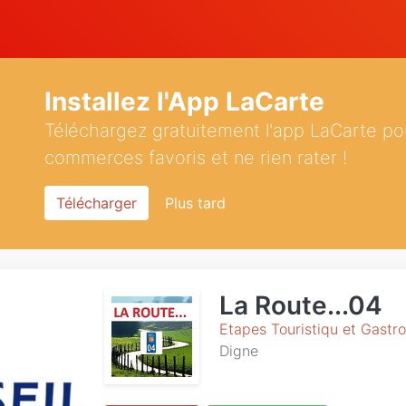
Installez l'App LaCarte
Téléchargez gratuitement l'app LaCarte po
commerces favoris et ne rien rater !
Télécharger
Plus tard
La Route...04
Etapes Touristiqu et Gastr
Digne