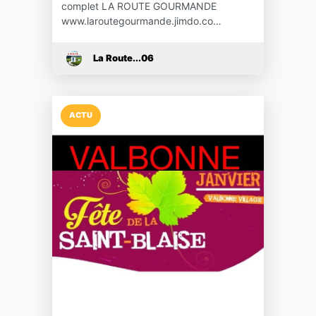
complet LA ROUTE GOURMANDE
www.laroutegourmande.jimdo.co…
La Route...06
ACTU