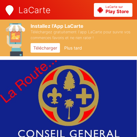
LaCarte sur
LaCarte
Play Store
Installez l'App LaCarte
Téléchargez gratuitement l'app LaCarte pour suivre vos
commerces favoris et ne rien rater !
Télécharger
Plus tard