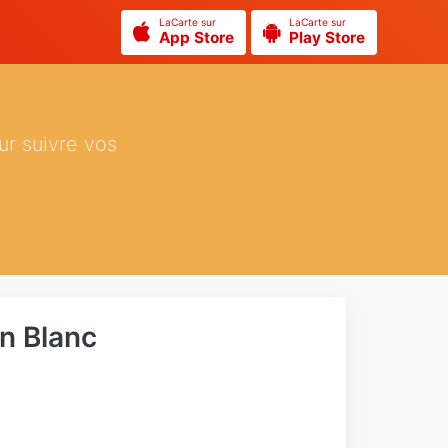
LaCarte sur
LaCarte sur
App Store
Play Store
ur suivre vos
n Blanc