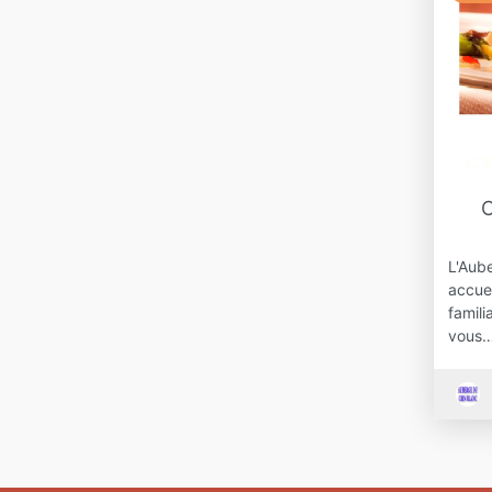
C
L'Aub
accue
famili
vous