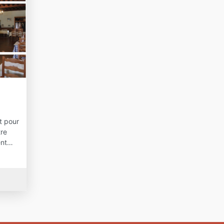
t pour
tre
ent…