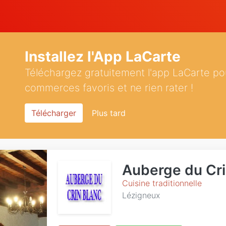
Installez l'App LaCarte
Téléchargez gratuitement l'app LaCarte po
commerces favoris et ne rien rater !
Télécharger
Plus tard
Auberge du Cri
Cuisine traditionnelle
Lézigneux