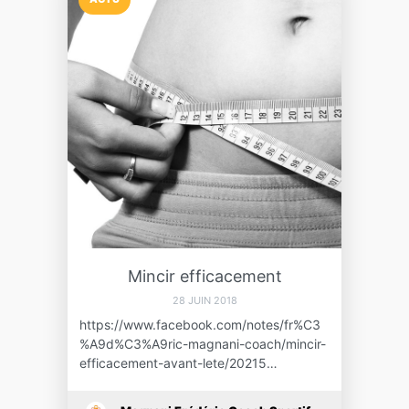
Mincir efficacement
28 JUIN 2018
https://www.facebook.com/notes/fr%C3
%A9d%C3%A9ric-magnani-coach/mincir-
efficacement-avant-lete/20215…