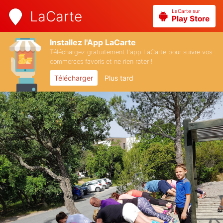
LaCarte sur
LaCarte
Play Store
Installez l'App LaCarte
Téléchargez gratuitement l'app LaCarte pour suivre vos
commerces favoris et ne rien rater !
Télécharger
Plus tard