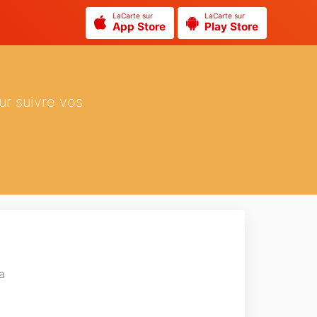
LaCarte sur
LaCarte sur
App Store
Play Store
ur suivre vos
g
a