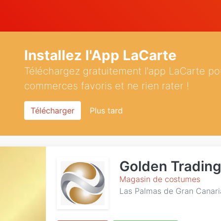
Installez l'App LaCarte
Téléchargez gratuitement l'app LaCarte po
commerces favoris et ne rien rater !
Télécharger
Plus tard
Golden Tradin
Magasin de costumes
Las Palmas de Gran Canari