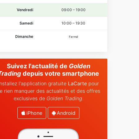
Vendredi
09:00
–
19:00
Samedi
10:00
–
19:30
Dimanche
Fermé
Suivez l'actualité de
Golden
Trading
depuis votre smartphone
Installez l'application gratuite
LaCarte
pour
e rien manquer des actualités et des offres
exclusives de
Golden Trading
.
iPhone
Android