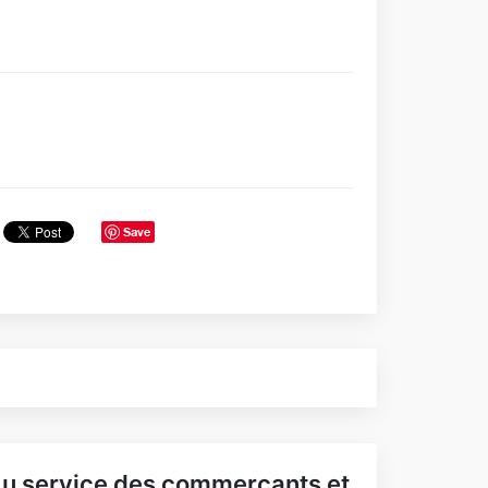
Save
u service des commerçants et