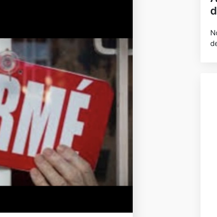
d
N
d