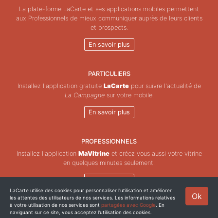
La plate-forme LaCarte et ses applications mobiles permettent
aux Professionnels de mieux communiquer auprès de leurs clients
et prospects.
En savoir plus
PARTICULIERS
Installez l'application gratuite
LaCarte
pour suivre l'actualité de
La Campagne
sur votre mobile.
En savoir plus
PROFESSIONNELS
Installez l'application
MaVitrine
et créez vous aussi votre vitrine
en quelques minutes seulement.
En savoir plus
LaCarte utilise des cookies pour personnaliser l'utilisation et améliorer
Ok
les attentes des utilisateurs de nos services. Les informations relatives
Copyright © ZeMAP 2026 - Tous droits réservés.
à votre utilisation de nos services sont
partagées avec Google
. En
naviguant sur ce site, vous acceptez l'utilisation des cookies.