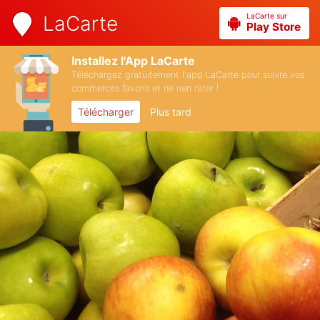
LaCarte sur
LaCarte
Play Store
Installez l'App LaCarte
Téléchargez gratuitement l'app LaCarte pour suivre vos
commerces favoris et ne rien rater !
Télécharger
Plus tard